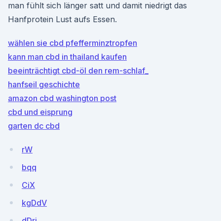
man fühlt sich länger satt und damit niedrigt das
Hanfprotein Lust aufs Essen.
wählen sie cbd pfefferminztropfen
kann man cbd in thailand kaufen
beeinträchtigt cbd-öl den rem-schlaf_
hanfseil geschichte
amazon cbd washington post
cbd und eisprung
garten dc cbd
rW
bqq
CiX
kgDdV
dDri