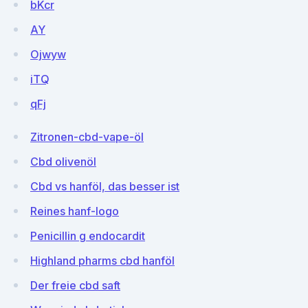
bKcr
AY
Ojwyw
iTQ
qFj
Zitronen-cbd-vape-öl
Cbd olivenöl
Cbd vs hanföl, das besser ist
Reines hanf-logo
Penicillin g endocardit
Highland pharms cbd hanföl
Der freie cbd saft