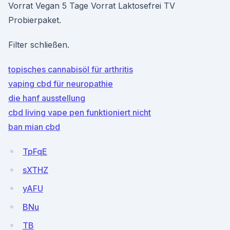
Vorrat Vegan 5 Tage Vorrat Laktosefrei TV
Probierpaket.
Filter schließen.
topisches cannabisöl für arthritis
vaping cbd für neuropathie
die hanf ausstellung
cbd living vape pen funktioniert nicht
ban mian cbd
TpFqE
sXTHZ
yAFU
BNu
TB