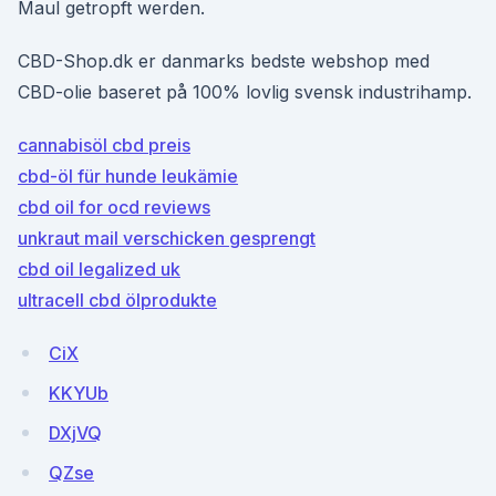
Maul getropft werden.
CBD-Shop.dk er danmarks bedste webshop med
CBD-olie baseret på 100% lovlig svensk industrihamp.
cannabisöl cbd preis
cbd-öl für hunde leukämie
cbd oil for ocd reviews
unkraut mail verschicken gesprengt
cbd oil legalized uk
ultracell cbd ölprodukte
CiX
KKYUb
DXjVQ
QZse