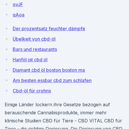
ovJF
qAoa
Der prozentsatz feuchter dämpfe
Übelkeit von cbd-öl
Bars und restaurants
Hanföl ist cbd öl
Diamant cbd öl boston boston ma
Am besten essbar cbd zum schlafen
Cbd-öl für crohns
Einige Länder lockern ihre Gesetze bezogen auf
berauschende Cannabisprodukte, immer mehr
klinische Studien CBD für Tiere - CBD VITAL CBD für
Tiere - die richtige Dosierung. Die Dosierung von CBD