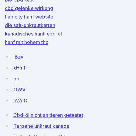
cbd gelenke wirkung
hub city hanf website
die saft-unkrautkarten
kanadisches hanf-cbd-öl
hanf mit hohem thc
iBzvl
xHmf
pp
OWV
oWgC
Cbd-öl nicht an tieren getestet
Terpene unkraut kanada