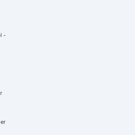
l -
r
er