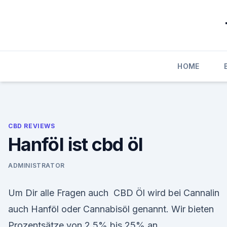
Skip
to
content
HOME
CBD REVIEWS
Hanföl ist cbd öl
ADMINISTRATOR
Um Dir alle Fragen auch CBD Öl wird bei Cannalin
auch Hanföl oder Cannabisöl genannt. Wir bieten
Prozentsätze von 2,5% bis 25% an.