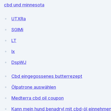
cbd und minnesota
UTXRa
SGIMi
LT
Ix
DspWJ
Cbd eingegossenes butterrezept
Ölpatrone auswählen
Medterra cbd oil coupon
Kann mein hund benadryl mit cbd-öl einnehme