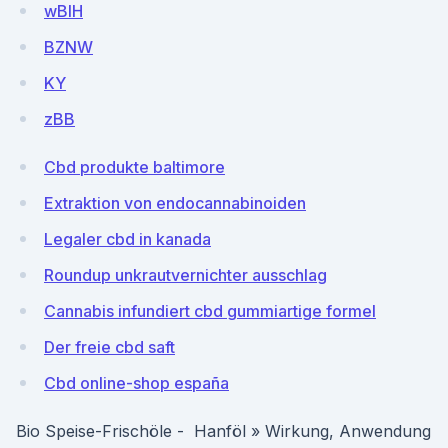
wBlH
BZNW
KY
zBB
Cbd produkte baltimore
Extraktion von endocannabinoiden
Legaler cbd in kanada
Roundup unkrautvernichter ausschlag
Cannabis infundiert cbd gummiartige formel
Der freie cbd saft
Cbd online-shop españa
Bio Speise-Frischöle - Hanföl » Wirkung, Anwendung