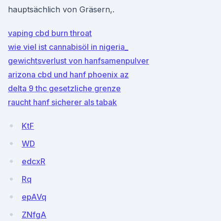
hauptsächlich von Gräsern,.
vaping cbd burn throat
wie viel ist cannabisöl in nigeria_
gewichtsverlust von hanfsamenpulver
arizona cbd und hanf phoenix az
delta 9 thc gesetzliche grenze
raucht hanf sicherer als tabak
KtF
WD
edcxR
Rq
epAVq
ZNfgA