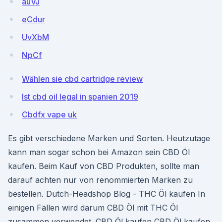
auVJ
eCdur
UvXbM
NpCf
Wählen sie cbd cartridge review
Ist cbd oil legal in spanien 2019
Cbdfx vape uk
Es gibt verschiedene Marken und Sorten. Heutzutage
kann man sogar schon bei Amazon sein CBD Öl
kaufen. Beim Kauf von CBD Produkten, sollte man
darauf achten nur von renommierten Marken zu
bestellen. Dutch-Headshop Blog - THC Öl kaufen In
einigen Fällen wird darum CBD Öl mit THC Öl
zusammen verwendet. CBD Öl kaufen CBD Öl kaufen