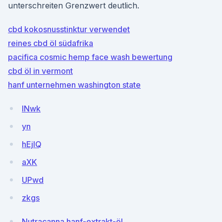
unterschreiten Grenzwert deutlich.
cbd kokosnusstinktur verwendet
reines cbd öl südafrika
pacifica cosmic hemp face wash bewertung
cbd öl in vermont
hanf unternehmen washington state
lNwk
yn
hEjIQ
aXK
UPwd
zkgs
Nutracanna hanf-extrakt-öl