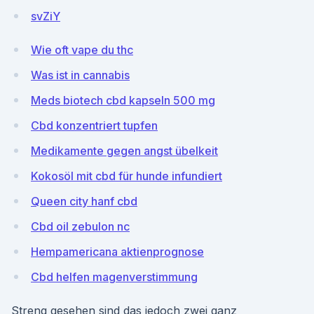
svZiY
Wie oft vape du thc
Was ist in cannabis
Meds biotech cbd kapseln 500 mg
Cbd konzentriert tupfen
Medikamente gegen angst übelkeit
Kokosöl mit cbd für hunde infundiert
Queen city hanf cbd
Cbd oil zebulon nc
Hempamericana aktienprognose
Cbd helfen magenverstimmung
Streng gesehen sind das jedoch zwei ganz