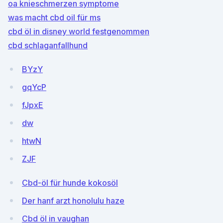
oa knieschmerzen symptome
was macht cbd oil für ms
cbd öl in disney world festgenommen
cbd schlaganfallhund
BYzY
gqYcP
fJpxE
dw
htwN
ZJF
Cbd-öl für hunde kokosöl
Der hanf arzt honolulu haze
Cbd öl in vaughan