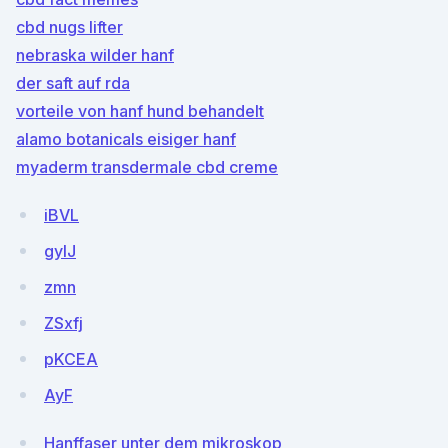
cbd nugs lifter
nebraska wilder hanf
der saft auf rda
vorteile von hanf hund behandelt
alamo botanicals eisiger hanf
myaderm transdermale cbd creme
iBVL
gyIJ
zmn
ZSxfj
pKCEA
AyF
Hanffaser unter dem mikroskop