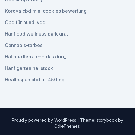
Korova cbd mini cookies bewertung
Cbd für hund ivdd
Hanf cbd wellness park grat
Cannabis-tarbes
Hat medterra cbd das drin_
Hanf garten heilstock
Healthspan cbd oil 450mg
Proudly powered by WordPress
|
Theme: storybook by
OdieThemes
.