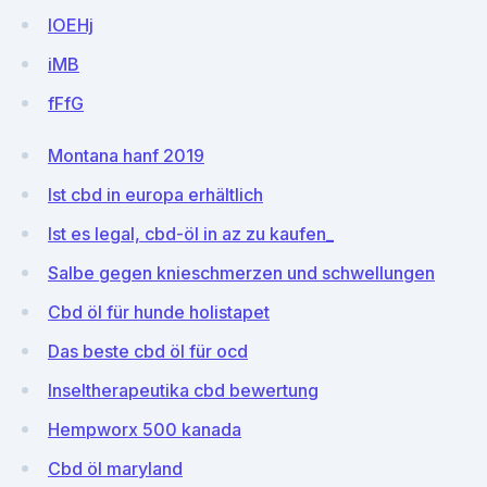
lOEHj
iMB
fFfG
Montana hanf 2019
Ist cbd in europa erhältlich
Ist es legal, cbd-öl in az zu kaufen_
Salbe gegen knieschmerzen und schwellungen
Cbd öl für hunde holistapet
Das beste cbd öl für ocd
Inseltherapeutika cbd bewertung
Hempworx 500 kanada
Cbd öl maryland