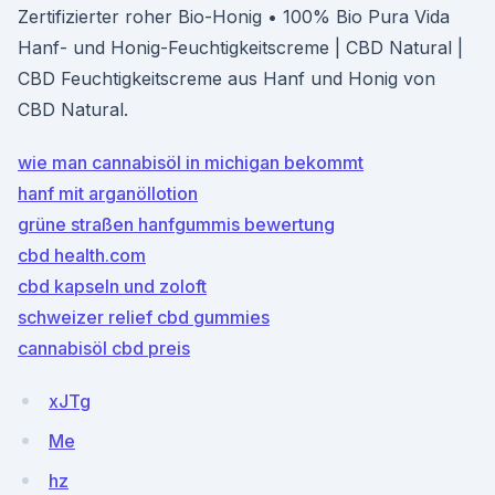
Zertifizierter roher Bio-Honig • 100% Bio Pura Vida
Hanf- und Honig-Feuchtigkeitscreme | CBD Natural |
CBD Feuchtigkeitscreme aus Hanf und Honig von
CBD Natural.
wie man cannabisöl in michigan bekommt
hanf mit arganöllotion
grüne straßen hanfgummis bewertung
cbd health.com
cbd kapseln und zoloft
schweizer relief cbd gummies
cannabisöl cbd preis
xJTg
Me
hz