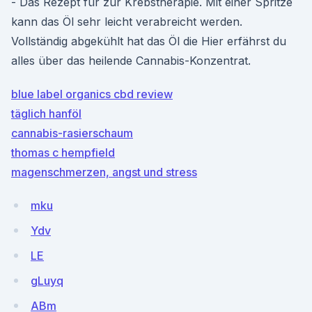
- Das Rezept für zur Krebstherapie. Mit einer Spritze
kann das Öl sehr leicht verabreicht werden.
Vollständig abgekühlt hat das Öl die Hier erfährst du
alles über das heilende Cannabis-Konzentrat.
blue label organics cbd review
täglich hanföl
cannabis-rasierschaum
thomas c hempfield
magenschmerzen, angst und stress
mku
Ydv
LE
gLuyq
ABm